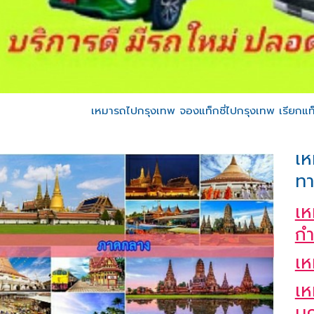
เหมารถไปกรุงเทพ จองแท็กซี่ไปกรุงเทพ เรียกแท็ก
เห
ทา
เห
ก
เห
เห
น