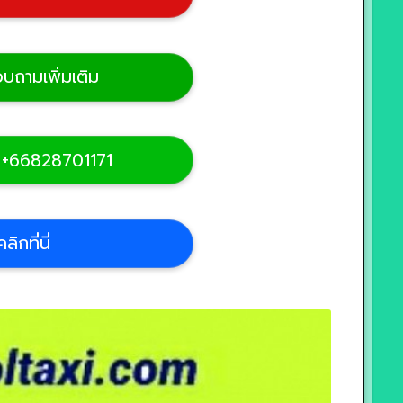
บถามเพิ่มเติม
 +66828701171
กที่นี่